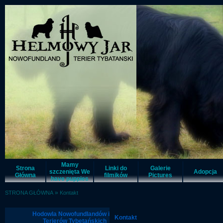
Mamy
Strona
Linki do
Galerie
szczenięta We
Adopcja
Główna
filmików
Pictures
have puppies
»
STRONA GŁÓWNA
Kontakt
Hodowla Nowofundlandów i
Kontakt
Terierów Tybetańskich