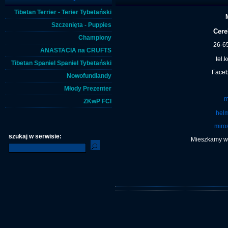
Tibetan Terrier - Terier Tybetański
Szczenięta - Puppies
Cere
Championy
26-6
ANASTACIA na CRUFTS
tel.
Tibetan Spaniel Spaniel Tybetański
Faceb
Nowofundlandy
Młody Prezenter
m
ZKwP FCI
hel
miro
szukaj w serwisie:
Mieszkamy w 