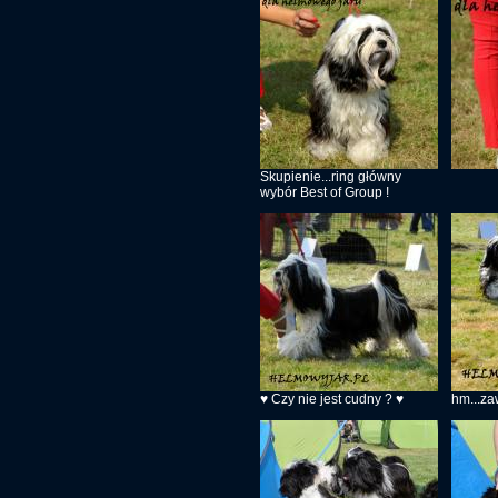
Skupienie...ring główny
wybór Best of Group !
♥ Czy nie jest cudny ? ♥
hm...za