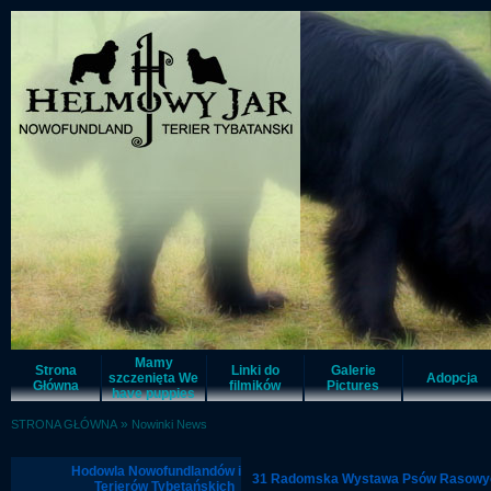
Mamy
Strona
Linki do
Galerie
szczenięta We
Adopcja
Główna
filmików
Pictures
have puppies
»
STRONA GŁÓWNA
Nowinki News
Hodowla Nowofundlandów i
31 Radomska Wystawa Psów Rasow
Terierów Tybetańskich