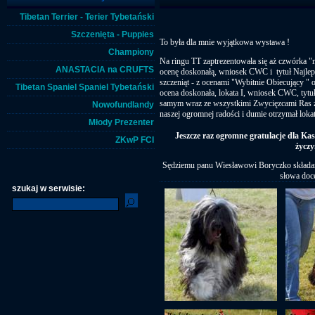
Tibetan Terrier - Terier Tybetański
Szczenięta - Puppies
To była dla mnie wyjątkowa wystawa !
Championy
Na ringu TT zaptrezentowała się aż czwórka "
ANASTACIA na CRUFTS
ocenę doskonałą, wniosek CWC i tytuł Najle
szczeniąt - z ocenami "Wybitnie Obiecujący " o
Tibetan Spaniel Spaniel Tybetański
ocena doskonała, lokata I, wniosek CWC, tytu
samym wraz ze wszystkimi Zwycięzcami Ras z 
Nowofundlandy
naszej ogromnej radości i dumie otrzymał lokat
Młody Prezenter
Jeszcze raz ogromne gratulacje dla Kasi
ZKwP FCI
życzy
Sędziemu panu Wiesławowi Boryczko składamy
słowa doce
szukaj w serwisie: