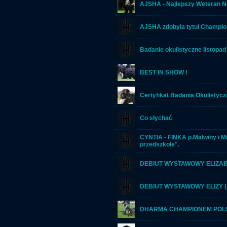
AJSHA - Najlepszy Weteran N
AJSHA zdobyła tytuł Champi
Badanie okulistyczne listopad
BEST IN SHOW !
Certyfikat Badania Okulistyc
Co słychać
CYNTIA - FINKA p.Malwiny i M
przedszkole".
DEBIUT WYSTAWOWY ELIZABET
DEBIUT WYSTAWOWY ELIZY ( T
DHARMA CHAMPIONEM POLSK