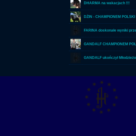
DHARMA na wakacjach !!!
DŻIN - CHAMPIONEM POLSKI !
FARINA doskonałe wyniki prze
GANDALF CHAMPIONEM POLS
GANDALF ukończył Młodzieżow