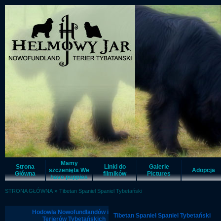
Mamy
Strona
Linki do
Galerie
szczenięta We
Adopcja
Główna
filmików
Pictures
have puppies
»
STRONA GŁÓWNA
Tibetan Spaniel Spaniel Tybetański
Hodowla Nowofundlandów i
Tibetan Spaniel Spaniel Tybetański
Terierów Tybetańskich