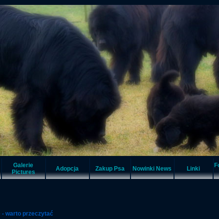
Galerie
F
Adopcja
Zakup Psa
Nowinki News
Linki
Pictures
 - warto przeczytać