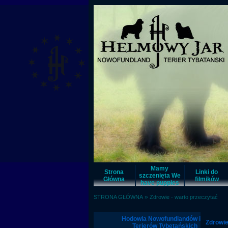
Mamy
Strona
Linki do
szczenięta We
Główna
filmików
have puppies
»
STRONA GŁÓWNA
Zdrowie - warto przeczytać
Hodowla Nowofundlandów i
Zdrowie
Terierów Tybetańskich