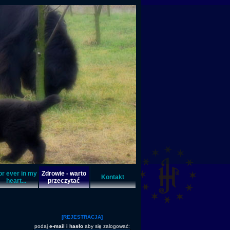
or ever in my
Zdrowie - warto
Kontakt
heart...
przeczytać
[REJESTRACJA]
podaj
e-mail i hasło
aby się zalogować: