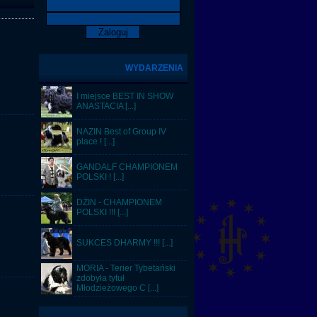
WYDARZENIA
I miejsce BEST IN SHOW
ANASTACIA [...]
NAZIN Best of Group IV
place ! [...]
GANDALF CHAMPIONEM
POLSKI ! [...]
DŻIN - CHAMPIONEM
POLSKI !!! [...]
SUKCES DHARMY !!! [...]
MORIA - Terier Tybetański
zdobyła tytuł
Młodzieżowego C [...]