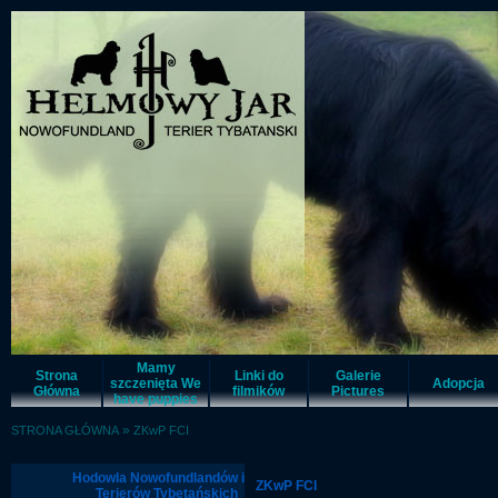
Mamy
Strona
Linki do
Galerie
szczenięta We
Adopcja
Główna
filmików
Pictures
have puppies
»
STRONA GŁÓWNA
ZKwP FCI
Hodowla Nowofundlandów i
ZKwP FCI
Terierów Tybetańskich