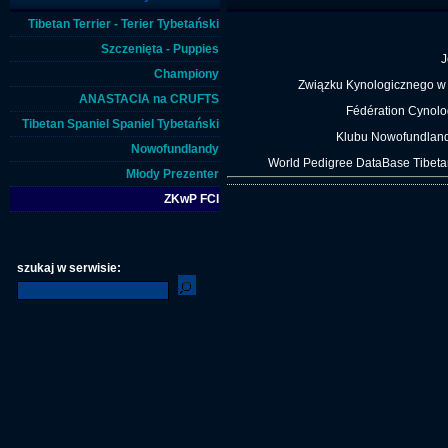
Tibetan Terrier - Terier Tybetański
Szczenięta - Puppies
J
Championy
Związku Kynologicznego w
ANASTACIA na CRUFTS
Fédération Cynologi
Tibetan Spaniel Spaniel Tybetański
Klubu Nowofundl
Nowofundlandy
World Pedigree DataBase Tibeta
Młody Prezenter
ZKwP FCI
szukaj w serwisie: