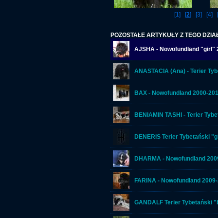
[1]
[
2
]
[3]
[4]
POZOSTAŁE ARTYKUŁY Z TEGO DZIA
AJSHA - Nowofundland "girl"
ANASTACIA (Ana) - Terier Tyb
BAX - Nowofundland 2000-20
BENIAMIN TASHI - Terier Tybe
DENERIS Terier Tybetański "gi
DHARMA - Nowofundland 200
FARINA - Nowofundland 2009
GANDALF Terier Tybetański "