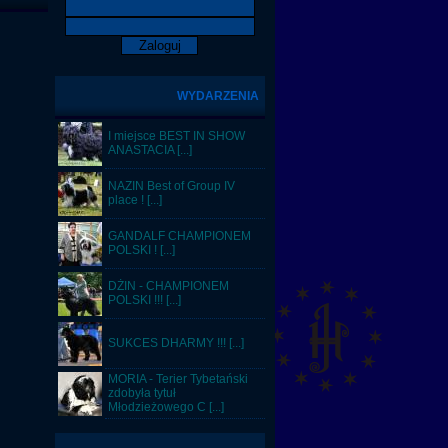
WYDARZENIA
I miejsce BEST IN SHOW
ANASTACIA [...]
NAZIN Best of Group IV
place ! [...]
GANDALF CHAMPIONEM
POLSKI ! [...]
DŻIN - CHAMPIONEM
POLSKI !!! [...]
SUKCES DHARMY !!! [...]
MORIA - Terier Tybetański
zdobyła tytuł
Młodzieżowego C [...]