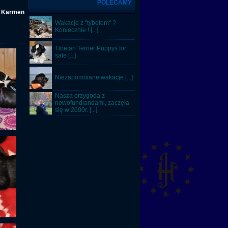
POLECAMY
ą Karmen
Wakacje z "tybetem" ?
Koniecznie ! [...]
Tibetan Terrier Puppys for
sale [...]
Niezapomniane wakacje [...]
Nasza przygoda z
nowofundlandami, zaczęła
się w 2000r. [...]