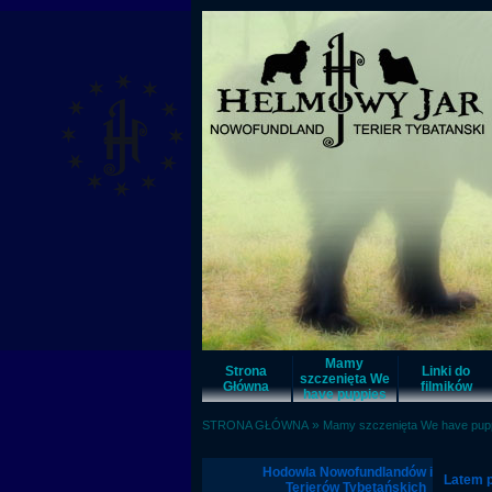
Mamy
Strona
Linki do
szczenięta We
Główna
filmików
have puppies
»
STRONA GŁÓWNA
Mamy szczenięta We have pup
Hodowla Nowofundlandów i
Latem p
Terierów Tybetańskich