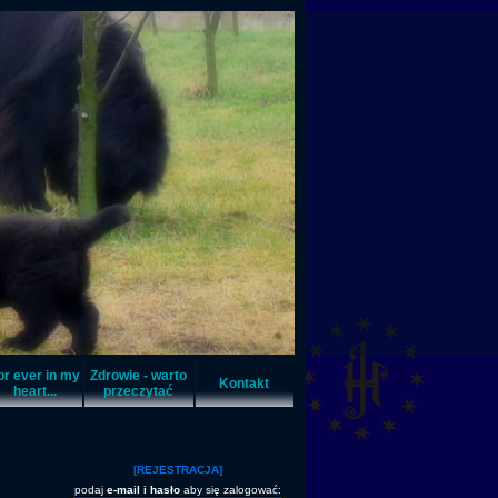
or ever in my
Zdrowie - warto
Kontakt
heart...
przeczytać
[REJESTRACJA]
podaj
e-mail i hasło
aby się zalogować: