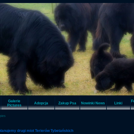
Galerie
F
Adopcja
Zakup Psa
Nowinki News
Linki
Pictures
pies
lanujemy drugi miot Terierów Tybetańskich