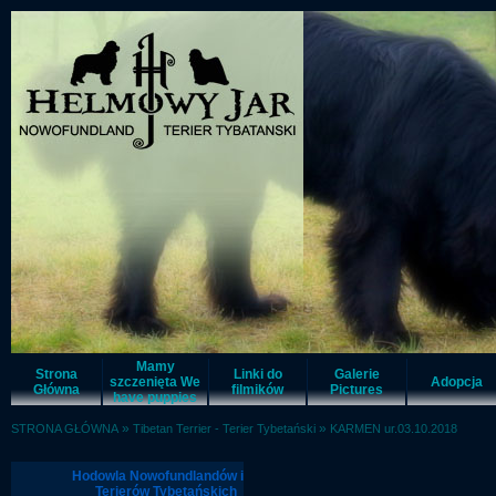
Mamy
Strona
Linki do
Galerie
szczenięta We
Adopcja
Główna
filmików
Pictures
have puppies
»
»
STRONA GŁÓWNA
Tibetan Terrier - Terier Tybetański
KARMEN ur.03.10.2018
Hodowla Nowofundlandów i
Terierów Tybetańskich