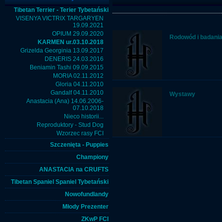
Tibetan Terrier - Terier Tybetański
VISENYA VICTRIX TARGARYEN
19.09.2021
OPIUM 29.09.2020
Rodowód i badani
KARMEN ur.03.10.2018
Grizelda Georginia 13.09.2017
DENERIS 24.03.2016
Beniamin Tashi 09.09.2015
MORIA 02.11.2012
Gloria 04.11.2010
Gandalf 04.11.2010
Wystawy
Anastacia (Ana) 14.06.2006-
07.10.2018
Nieco historii...
Reproduktory - Stud Dog
Wzorzec rasy FCI
Szczenięta - Puppies
Championy
ANASTACIA na CRUFTS
Tibetan Spaniel Spaniel Tybetański
Nowofundlandy
Młody Prezenter
ZKwP FCI