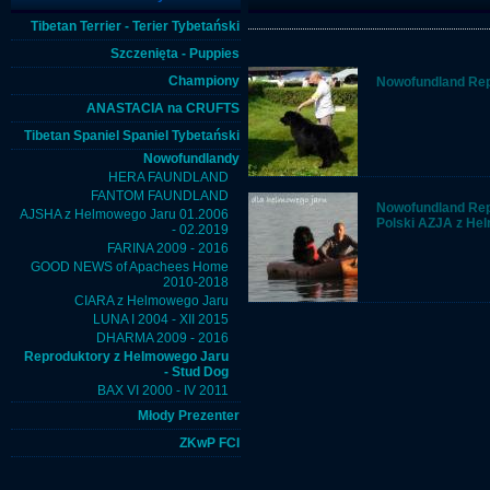
Tibetan Terrier - Terier Tybetański
Szczenięta - Puppies
Championy
Nowofundland Rep
ANASTACIA na CRUFTS
Tibetan Spaniel Spaniel Tybetański
Nowofundlandy
HERA FAUNDLAND
FANTOM FAUNDLAND
Nowofundland Rep
AJSHA z Helmowego Jaru 01.2006
Polski AZJA z He
- 02.2019
FARINA 2009 - 2016
GOOD NEWS of Apachees Home
2010-2018
CIARA z Helmowego Jaru
LUNA I 2004 - XII 2015
DHARMA 2009 - 2016
Reproduktory z Helmowego Jaru
- Stud Dog
BAX VI 2000 - IV 2011
Młody Prezenter
ZKwP FCI