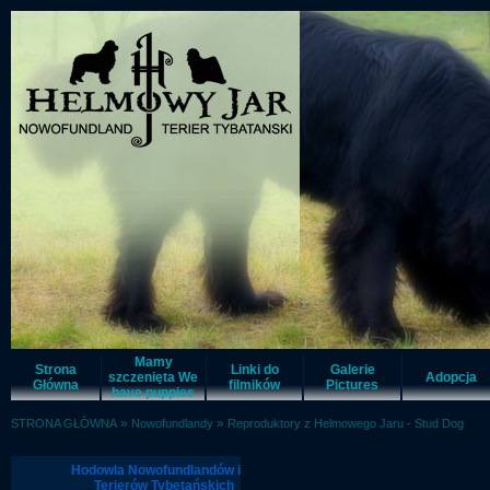
Mamy
Strona
Linki do
Galerie
szczenięta We
Adopcja
Główna
filmików
Pictures
have puppies
»
»
STRONA GŁÓWNA
Nowofundlandy
Reproduktory z Helmowego Jaru - Stud Dog
Hodowla Nowofundlandów i
Terierów Tybetańskich