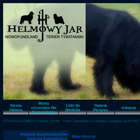
Mamy
Strona
Linki do
Galerie
szczenięta We
Adopcja
Główna
filmików
Pictures
have puppies
»
»
STRONA GŁÓWNA
Tibetan Terrier - Terier Tybetański
Grizelda Georginia 13.09.2017
Hodowla Nowofundlandów i
Moja Historia
Terierów Tybetańskich