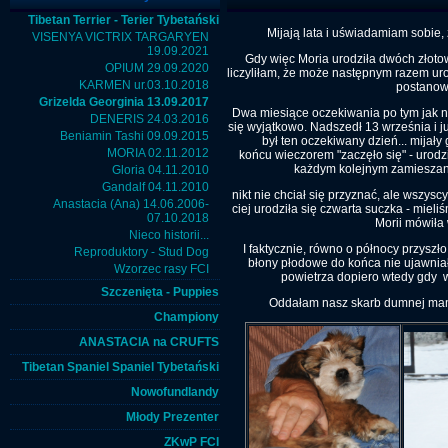
Tibetan Terrier - Terier Tybetański
Mijają lata i uświadamiam sobie, 
VISENYA VICTRIX TARGARYEN
19.09.2021
Gdy więc Moria urodziła dwóch złoto
OPIUM 29.09.2020
liczyliłam, że może następnym razem urod
KARMEN ur.03.10.2018
postanowi
Grizelda Georginia 13.09.2017
Dwa miesiące oczekiwania po tym jak na
DENERIS 24.03.2016
się wyjątkowo. Nadszedł 13 września i 
Beniamin Tashi 09.09.2015
był ten oczekiwany dzień... mijały 
MORIA 02.11.2012
końcu wieczorem "zaczęło się" - urodził
każdym kolejnym zamieszaniu
Gloria 04.11.2010
Gandalf 04.11.2010
nikt nie chciał się przyznać, ale wszysc
Anastacia (Ana) 14.06.2006-
ciej urodziła się czwarta suczka - miel
07.10.2018
Morii mówiła 
Nieco historii...
I faktycznie, równo o północy przyszł
Reproduktory - Stud Dog
błony płodowe do końca nie ujawnia
Wzorzec rasy FCI
powietrza dopiero wtedy gdy w
Szczenięta - Puppies
Oddałam nasz skarb dumnej mamie
Championy
ANASTACIA na CRUFTS
Tibetan Spaniel Spaniel Tybetański
Nowofundlandy
Młody Prezenter
ZKwP FCI