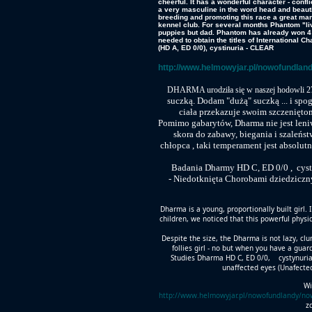
cheerful. It has a wonderful character - confl
a very masculine in the word head and beau
breeding and promoting this race a great ma
kennel club. For several months Phantom "live
puppies but dad. Phantom has already won 4 
needed to obtain the titles of International C
(HD A, ED 0/0), cystinuria - CLEAR
http://www.helmowyjar.pl/nowofundla
DHARMA urodziła się w naszej hodowli 27
suczką. Dodam "dużą" suczką ... i spog
ciała przekazuje swoim szczeniętom.
Pomimo gabarytów, Dharma nie jest len
skora do zabawy, biegania i szaleńs
chłopca , taki temperament jest absolut
Badania Dharmy HD C, ED 0/0 , cyst
- Niedotknięta Chorobami dziedziczny
Dharma is a young, proportionally built girl. 
children, we noticed that this powerful physi
Despite the size, the Dharma is not lazy, cl
follies girl - no but when you have a guar
Studies Dharma HD C, ED 0/0, cystynuria 
unaffected eyes (Unafecte
Wi
http://www.helmowyjar.pl/nowofundlandy/n
z