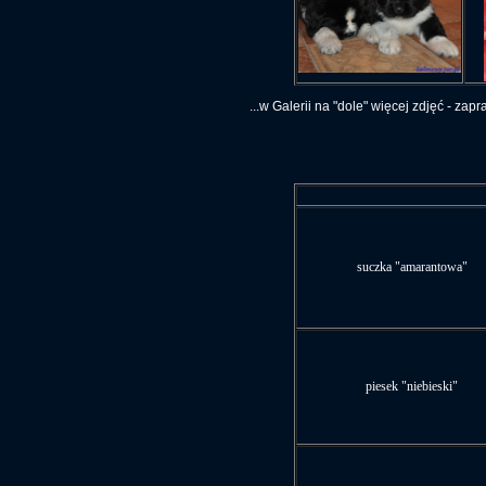
...w Galerii na "dole" więcej zdjęć - zapr
suczka "amarantowa"
piesek "niebieski"