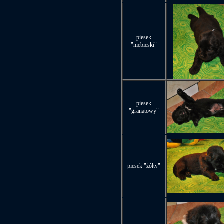
piesek
"niebieski"
piesek
"granatowy"
piesek "żółty"