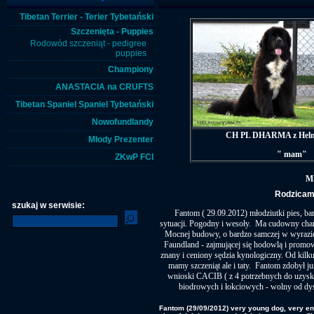
Tibetan Terrier - Terier Tybetański
Szczenięta - Puppies
Rodowód szczeniąt - pedigree
puppies
Championy
ANASTACIA na CRUFTS
Tibetan Spaniel Spaniel Tybetański
Nowofundlandy
CH PL DHARMA z Helm
Młody Prezenter
" mam"
ZKwP FCI
Mi
Rodzicam
szukaj w serwisie:
Fantom ( 29.09.2012) młodziutki pies, ba
sytuacji. Pogodny i wesoły. Ma cudowny chara
Mocnej budowy, o bardzo samczej w wyrazie
Faundland - zajmującej się hodowlą i promowa
znany i ceniony sędzia kynologiczny. Od kilk
mamy szczeniąt ale i taty. Fantom zdobył 
wnioski CACIB ( z 4 potrzebnych do uzysk
biodrowych i łokciowych - wolny od dysp
Fantom (29/09/2012) very young dog, very ene