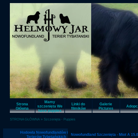
Mamy
Strona
Linki do
Galerie
szczenięta We
Adopc
Główna
filmików
Pictures
have puppies
»
STRONA GŁÓWNA
Szczenięta - Puppies
Hodowla Nowofundlandów i
Nowofundland Szczenięta - Miot A 15
Terierów Tybetańskich