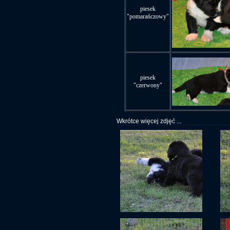
piesek
"pomarańczowy"
piesek
"czerwony"
Wkrótce więcej zdjęć ...