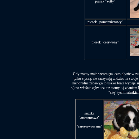
piesek "żółty"
piesek "pomarańczowy"
piesek "czerwony"
Gdy mamy małe szczenięta, czas płynie w zupe
tylko słyszą, ale zaczynają widzieć na swoje
nieporadne zabawy,a to uszko brata wydaje s
:-) no właśnie zęby, też już mamy :-) zdaniem 
"siłę" tych maleńkic
suczka
"amarantowa"
"zarezerwowana"