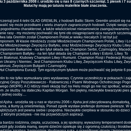
u 3 października 2008 r. urodziło się u nas 8 czarnych szczeniąt. 1 piesek i 7 s
Maluchy mają po tatusiu maleńkie białe znaczenia.
czeniąt jest 4-letni GLAD GREMLIN, z hodowli Baltic Storm. Gremlin urodził się na
walić się może przodkami z wielu znanych zagranicznych hodowli. Dzięki swojej u
, pogodnemu charakterowi, a także właścicielowi niesamowicie zaangażowanemu
ie rasy - my możemy pochwalić się tymi oto osiągnięciami ojca naszych szczeniąt
dwa lata Gremlin został Championem Polski,w wieku niecałych 3 lat był już
mpionem. W klasie młodzieży został Młodzieżowym Championem Polski, Litwy i Ło
ytuł Młodzieżowego Zwycięzcy Baltyku, oraz Modzieżowego Zwycięzcy Klubu Litwy
mpionem Bałkanów - na ten tytuł składa się Champion Serbii, Czarnogóry, Macedon
. Championem Bałtyku - na ten tytuł składa się Champion Łotwy i Estonii, Litwy. To
 Białorusi, Klubowy Champion Litwy i Rumunii. Champion Rosji i Federacji Rosyjs
 Ukrainy i Niemiec. Jest Championem Klubu Litwy, Zwycięzcom Klubu Litwy, Zw
ałorusi, Zwycięzcom Bułgarii i Czarnogóry.
ytuł Championa Eurazji. Tym egzotycznym tytułem może pochwalić się jedynie 6 p
lin to nie tylko wymuskany pies wystawowy. Czynnie uczestniczy w pokazach i zaj
ncyjnej Grupy Poszukiwawczo - Ratowniczej z Psami Wodnego Ochotniczego Pogo
ego (WOPR). A Ci którzy mieli okazję być na Helu mogli go nie raz spotkać, wrac
m .ze służby. na stateczku Kapitan Morgan. Ten piękny, niezwykle towarzyski pies 
 jednej osoby.....
t Ajsha - urodziła się u nas w styczniu 2006 r. Ajsha jest zdecydowaną domatorką, 
nia, a tłumy ją onieśmielają. Ponad zgiełk wystaw preferuje domowe pielesze. W
ajbliższych jest pewna siebie i pogodna. Niezwykle cierpliwa w stosunku do dzieci 
, z którymi przebywa - nie ma przywódczych aspiracji.
a bardzo rodzinna, ciepła, uczuciowa, a jej spokojny, wyważony temperament dos
wdził gdy została mamą, swymi dziećmi opiekuje się z ogromną czułością i troskliw
ędziów zgrabna, harmonijnie zbudowana suka, o prawidłowej głowie i temperame