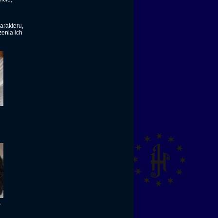
arakteru,
enia ich
ą