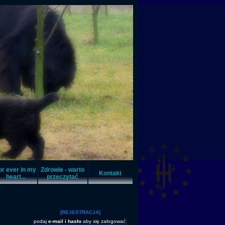
or ever in my
Zdrowie - warto
Kontakt
heart...
przeczytać
[REJESTRACJA]
podaj
e-mail i hasło
aby się zalogować: