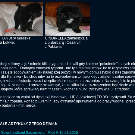
CHANDRA mieszka
CINDIRELLA zamieszkała
a Łotwie.
z p.Barbarą i Cezarym
z Pabianic
obejrzeliśmy, a już minęło kilka tygodni od chwili gdy kolejne "pokolenie" małych n
 nasz dom... Dodajmy trudnych tygodni - nie tyle dla maluchów, bo te rozpieszczan
i zajęte zdobywaniem jak najlepszej pozycji w nowym domu szybko o nas zapomin
 dla Państwa - bo choć niby na to przygotowani to mało kiedy zdajemy sobie sprawę
 trzeba poświęcić czasu i cierpliwości rosnącemu szczenięciu. Na szczęście te p
 są już za nami.... I proszę mi wierzyć, że za kilka lat ze wzruszeniem będziecie w
i kłopoty, które sprawiały nam "nasze" ukochane niufki. życzymy wielu lat radości...
 rodzice są wolni od dysplazji biodrowej . HD A, łokciowej ED 0/0 i cystynurii. Są 
m i Entropium. Ponadto Gremlin, aby otrzymać uprawnienia do pracy wodnej, prze
 badania - min. serca.
AŁE ARTYKUŁY Z TEGO DZIAŁU:
Nowofundland Szczenięta - Miot A 15.08.2015