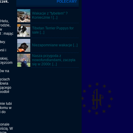
uczek.
POLECAMY
Wakacje z "tybetem" ?
Koniecznie ! [...]
 Helu,
rodzie,
Tibetan Terrier Puppys for
 w
sale [...]
 : mając
twy.
Niezapomniane wakacje [...]
.
ii i
Nasza przygoda z
kiej,
nowofundlandami, zaczęła
ycięzcom
się w 2000r. [...]
sów na
ęciach
towia
ającego
podbił
nie lubi
 domu w
i do
konale
ością. W
ncie,