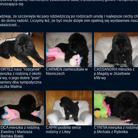
oruszająca się.
zieję, że szczenięta tej pary odziedziczą po rodzicach urodę i najlepsze cechy ch
do domu radość. Liczymy też, że być może dzięki nim spełnią się wystawowe marz
aścicieli....
ORTEZ nasz "rodzynek"
CARMEN zamieszkała w
CASSANDRA mieszka z
ieszka z rodziną z okolic
Niemczech
p.Magdą w Józefowie
-wy, o jego dobre "psie"
k/W-wy
aniery dba sympatyczna
uczka Malina
OCA mieszka z rodziną
CAPRI podbiła serce
CYNTIA mieszka z rodzin
.Eweliny i Mariusza
rodziny z Litwy
p.Michała z Rybnika
 Bielska Białej