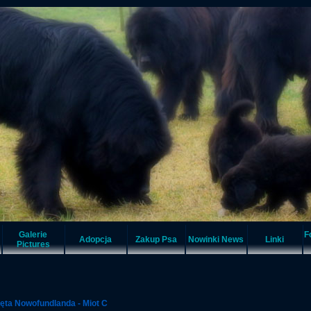
Galerie
F
Adopcja
Zakup Psa
Nowinki News
Linki
Pictures
ęta Nowofundlanda - Miot C