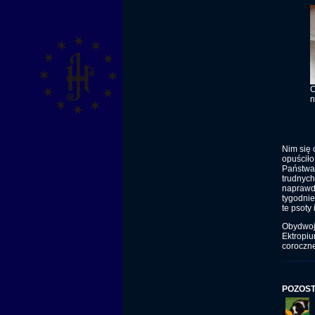
n
Nim się 
opuściło
Państwa 
trudnych
naprawdę
tygodnie
te psoty 
Obydwoje
Ektropiu
coroczne
POZOST