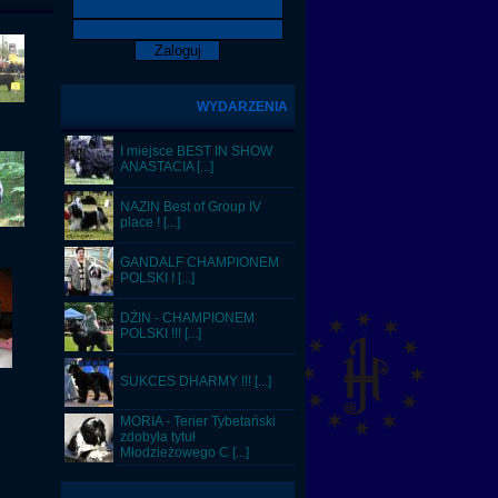
WYDARZENIA
I miejsce BEST IN SHOW
ANASTACIA [...]
NAZIN Best of Group IV
place ! [...]
GANDALF CHAMPIONEM
POLSKI ! [...]
DŻIN - CHAMPIONEM
POLSKI !!! [...]
SUKCES DHARMY !!! [...]
MORIA - Terier Tybetański
zdobyła tytuł
Młodzieżowego C [...]