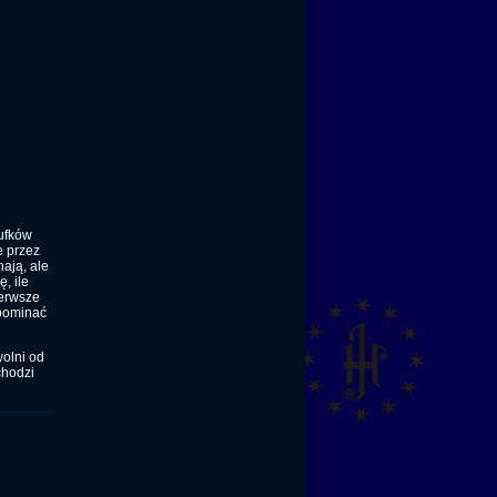
iufków
e przez
ają, ale
, ile
ierwsze
spominać
wolni od
chodzi