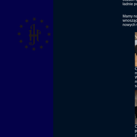
ładnie p
Mamy nad
wnosząc 
nowych wł
C
m
W
m
s
C
p
z