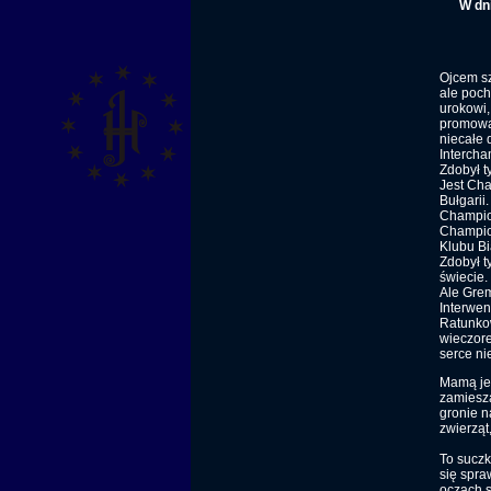
W dni
Ojcem sz
ale poch
urokowi
promowan
niecałe 
Intercha
Zdobył t
Jest Cha
Bułgarii
Champion
Champion
Klubu Bi
Zdobył t
świecie.
Ale Grem
Interwe
Ratunkow
wieczore
serce nie
Mamą jes
zamiesza
gronie n
zwierząt
To suczk
się spra
oczach s