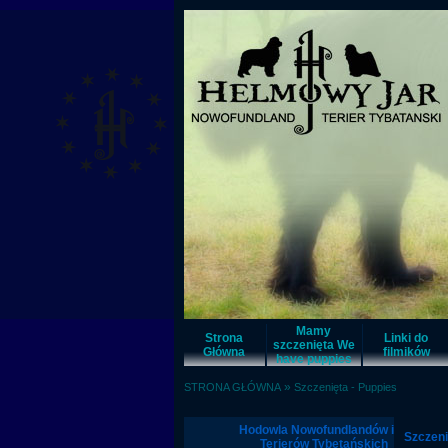
Mamy
Strona
Linki do
szczenięta We
Główna
filmików
have puppies
»
STRONA GŁÓWNA
Szczenięta - Puppies
Hodowla Nowofundlandów i
Szczeni
Terierów Tybetańskich