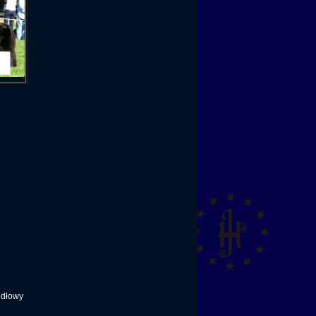
idłowy