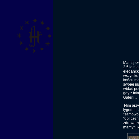
Mamą szcz
2,5 letni
elegancką
wszystko.
końcu ma 
swojej ma
widać pod
gdy z tak
Galerii...
Nim przyz
tygodni..
"samowol
"doliczen
zdrowa, w
mamy" i k