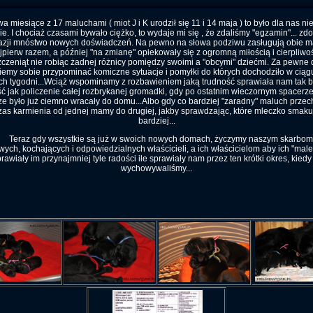
iesiące z 17 maluchami ( miot J i K urodził się 11 i 14 maja ) to było dla nas ni
. I chociaż czasami bywało ciężko, to wydaje mi się , że zdaliśmy "egzamin"... z
azji mnóstwo nowych doświadczeń. Na pewno na słowa podziwu zasługują obie 
jpierw razem, a później "na zmianę" opiekowały się z ogromną miłością i cierpliwo
zczeniąt nie robiąc żadnej różnicy pomiędzy swoimi a "obcymi" dziećmi. Za pewne 
emy sobie przypominać komiczne sytuacje i pomyłki do których dochodziło w ciąg
ich tygodni...Wciąż wspominamy z rozbawieniem jaką trudność sprawiała nam tak 
ć jak policzenie całej rozbrykanej gromadki, gdy po ostatnim wieczornym spacerze
e było już ciemno wracały do domu...Albo gdy co bardziej "zaradny" maluch przec
as karmienia od jednej mamy do drugiej, jakby sprawdzając, które mleczko smak
bardziej...
Teraz gdy wszystkie są już w swoich nowych domach, życzymy naszym skarbom
iwych, kochających i odpowiedzialnych właścicieli, a ich właścicielom aby ich "mal
rawiały im przynajmniej tyle radości ile sprawiały nam przez ten krótki okres, kiedy
wychowywaliśmy...