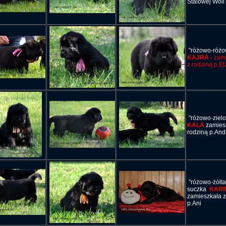
Stalowej Woli
"różowo-różo
KAJRA -
zami
z rodziną p.El
"różowo-zielo
KALA
zamiesz
rodziną p.And
"różowo-żółt
suczka
KARI
zamieszkała z
p.Ani