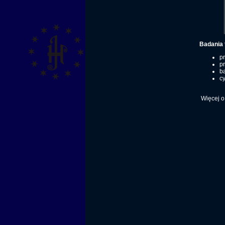
Badania 
pr
pr
b
cy
Więcej o 