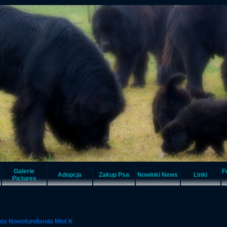
Galerie
F
Adopcja
Zakup Psa
Nowinki News
Linki
Pictures
ęta Nowofundlanda Miot K