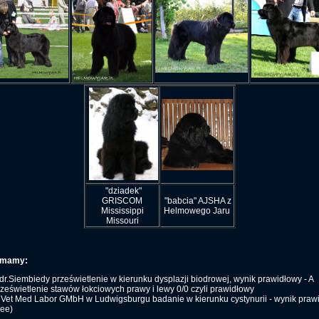
"dziadek"
GRISCOM
"babcia" AJSHA z
Mississippi
Helmowego Jaru
Missouri
 mamy:
dr.Siembiedy prześwietlenie w kierunku dysplazji biodrowej, wynik prawidłowy - A
ześwietlenie stawów łokciowych prawy i lewy 0/0 czyli prawidłowy
 Vet Med Labor GMbH w Ludwigsburgu badanie w kierunku cystynurii - wynik praw
ree)