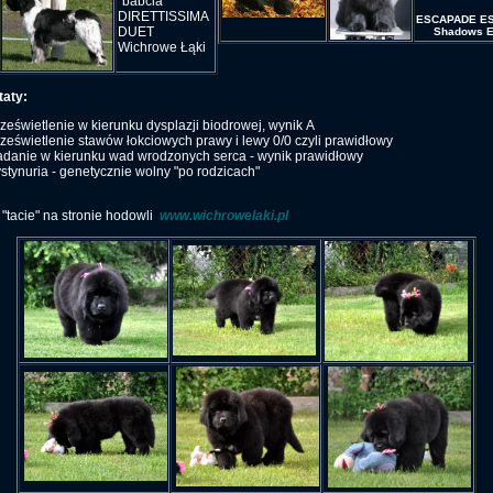
"babcia"
DIRETTISSIMA
ESCAPADE ES
DUET
Shadows Et
Wichrowe Łąki
taty:
ześwietlenie w kierunku dysplazji biodrowej, wynik A
ześwietlenie stawów łokciowych prawy i lewy 0/0 czyli prawidłowy
adanie w kierunku wad wrodzonych serca - wynik prawidłowy
stynuria - genetycznie wolny "po rodzicach"
"tacie" na stronie hodowli
www.wichrowelaki.pl