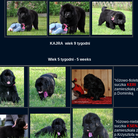
KAJRA wiek 9 tygodni
Wiek 5 tygodni - 5 weeks
"różowo-fiole
suczka
KERI
zamieszkałą z
p.Dominiką
"różowo-nieb
suczka
KSEN
zamieszkała z
p.Krzysztofa 