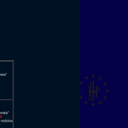
towa"
ieska"
A
 rodzina
w