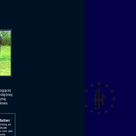
mogącej
Potężnej
Mamą
adows
dek"
father
hodzą ze
dowli
r von der
orte