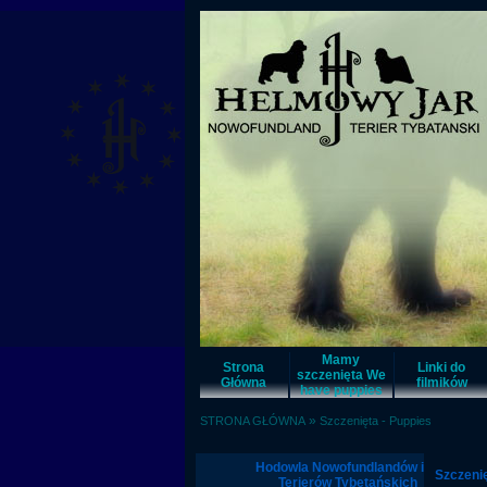
Mamy
Strona
Linki do
szczenięta We
Główna
filmików
have puppies
»
STRONA GŁÓWNA
Szczenięta - Puppies
Hodowla Nowofundlandów i
Szczeni
Terierów Tybetańskich