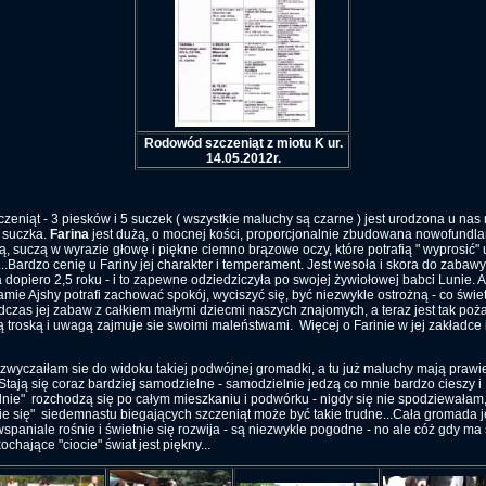
Rodowód szczeniąt z miotu K ur.
14.05.2012r.
eniąt - 3 piesków i 5 suczek ( wszystkie maluchy są czarne ) jest urodzona u nas 
a suczka.
Farina
jest dużą, o mocnej kości, proporcjonalnie zbudowana nowofundl
, suczą w wyrazie głowę i piękne ciemno brązowe oczy, które potrafią " wyprosić"
..Bardzo cenię u Fariny jej charakter i temperament. Jest wesoła i skora do zabawy
dopiero 2,5 roku - i to zapewne odziedziczyła po swojej żywiołowej babci Lunie. A
mie Ajshy potrafi zachować spokój, wyciszyć się, być niezwykle ostrożną - co świet
czas jej zabaw z całkiem małymi dziecmi naszych znajomych, a teraz jest tak po
ą troską i uwagą zajmuje sie swoimi maleństwami. Więcej o Farinie w jej zakładce 
wyczaiłam sie do widoku takiej podwójnej gromadki, a tu już maluchy mają prawi
.Stają się coraz bardziej samodzielne - samodzielnie jedzą co mnie bardzo cieszy i
nie" rozchodzą się po całym mieszkaniu i podwórku - nigdy się nie spodziewałam,
ie się" siedemnastu biegających szczeniąt może być takie trudne...Cała gromada j
spaniale rośnie i świetnie się rozwija - są niezwykle pogodne - no ale cóż gdy ma 
ochające "ciocie" świat jest piękny...