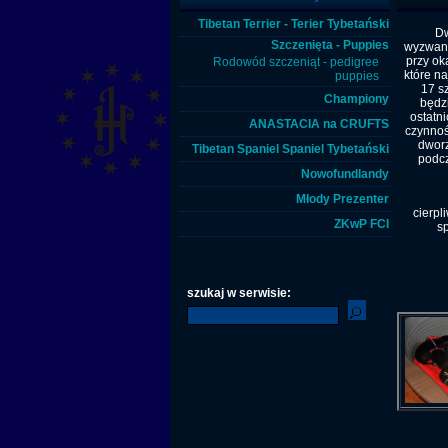
Tibetan Terrier - Terier Tybetański
Dwa m
Szczenięta - Puppies
wyzwanie
przy ok
Rodowód szczeniąt - pedigree
które na
puppies
17 s
Championy
będzi
ostatn
ANASTACIA na CRUFTS
czynnoś
dworz
Tibetan Spaniel Spaniel Tybetański
podcz
Nowofundlandy
Młody Prezenter
cierpl
ZKwP FCI
sp
szukaj w serwisie: