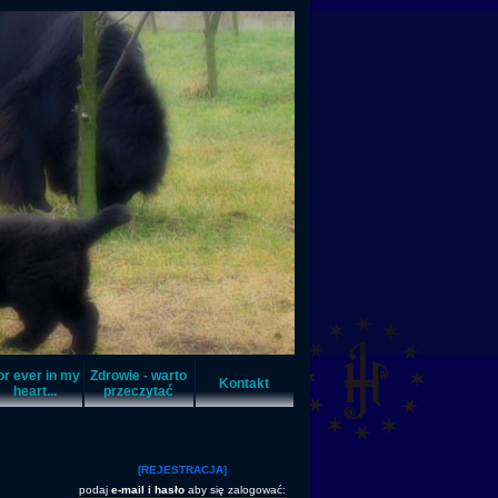
or ever in my
Zdrowie - warto
Kontakt
heart...
przeczytać
[REJESTRACJA]
podaj
e-mail i hasło
aby się zalogować: