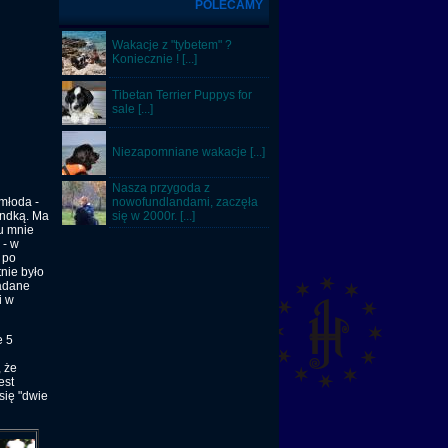
POLECAMY
Wakacje z "tybetem" ?
Koniecznie ! [...]
Tibetan Terrier Puppys for
sale [...]
Niezapomniane wakacje [...]
Nasza przygoda z
młoda -
nowofundlandami, zaczęła
andką. Ma
się w 2000r. [...]
 u mnie
 - w
 po
nie było
żadane
i w
e 5
 że
est
się "dwie