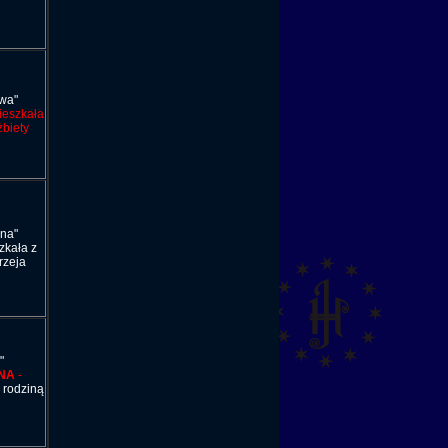
wa"
eszkała
żbiety
na"
kała z
rzeja
a"
NA
-
 rodziną