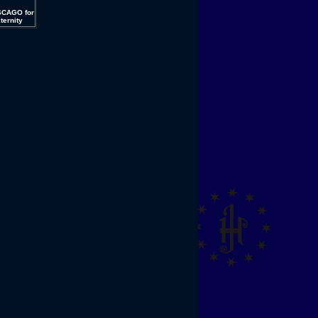
CAGO for
ernity