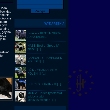
e lada
dobywając
mamusie,
ścią całą
długo
WYDARZENIA
u tych
banalna
, gdy na
I miejsce BEST IN SHOW
hodził
ANASTACIA [...]
uje mu
NAZIN Best of Group IV
place ! [...]
eństwa"
 je
GANDALF CHAMPIONEM
POLSKI ! [...]
DŻIN - CHAMPIONEM
POLSKI !!! [...]
SUKCES DHARMY !!! [...]
MORIA - Terier Tybetański
zdobyła tytuł
Młodzieżowego C [...]