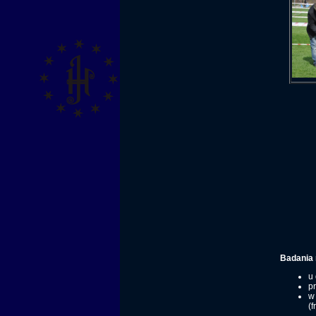
Badania
u 
pr
w
(f