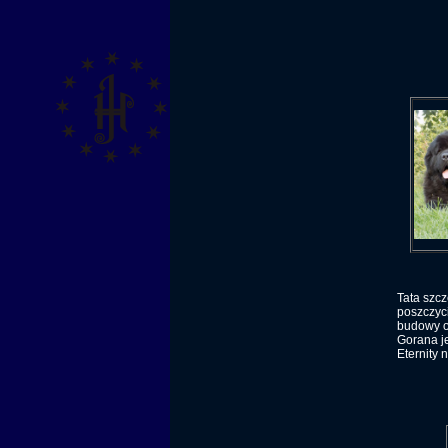
Tata szcz
poszczyci
budowy o
Gorana j
Eternity