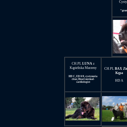
Cysty
"gra
CH.PL
LUNA
z
Kąpieliska Marzeny
CH.PL
BAX Zie
Kępa
HD C, ED 0/0, cystynuria
clear, Heart normal-
HD A
cardiologist