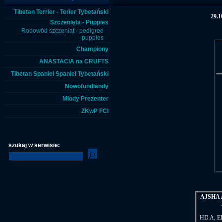
Tibetan Terrier - Terier Tybetański
29.1
Szczenięta - Puppies
Rodowód szczeniąt - pedigree
puppies
Championy
ANASTACIA na CRUFTS
Tibetan Spaniel Spaniel Tybetański
Nowofundlandy
Młody Prezenter
ZKwP FCI
szukaj w serwisie:
AJSHA 
HD A, ED