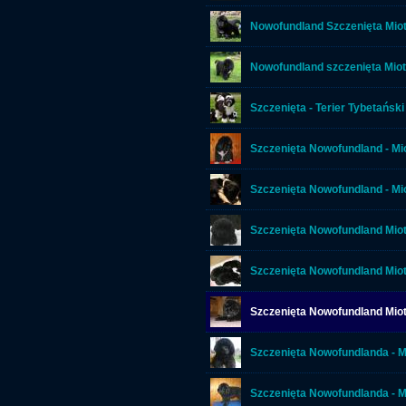
Nowofundland Szczenięta Miot
Nowofundland szczenięta Miot
Szczenięta - Terier Tybetański
Szczenięta Nowofundland - Mi
Szczenięta Nowofundland - Mi
Szczenięta Nowofundland Mio
Szczenięta Nowofundland Mio
Szczenięta Nowofundland Miot
Szczenięta Nowofundlanda - M
Szczenięta Nowofundlanda - M