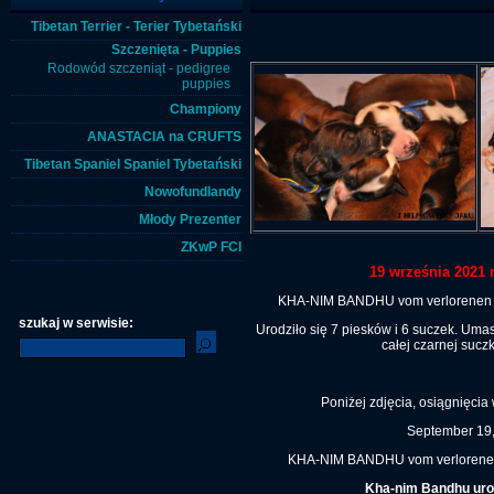
Tibetan Terrier - Terier Tybetański
Szczenięta - Puppies
Rodowód szczeniąt - pedigree
puppies
Championy
ANASTACIA na CRUFTS
Tibetan Spaniel Spaniel Tybetański
Nowofundlandy
Młody Prezenter
ZKwP FCI
19 września 2021 r
KHA-NIM BANDHU vom verlorenen Ta
szukaj w serwisie:
Urodziło się 7 piesków i 6 suczek. Uma
całej czarnej suczk
Poniżej zdjęcia, osiągnięcia
September 19, 
KHA-NIM BANDHU vom verlorenen
Kha-nim Bandhu urodz