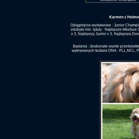
Karmen z Helmowe
Osiągnięcia wystawowe : Junior Champio
zdobyła min. tytuły : Najlepsze Młodsz
x 3, Najlepszy Junior x 3, Najlepsza Dor
Badania : doskonałe wyniki prześwietl
wykrywanych testami DNA - PLL,NCL, PRA