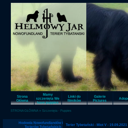
Mamy
Strona
Linki do
Galerie
szczenięta We
Adop
Główna
filmików
Pictures
have puppies
»
STRONA GŁÓWNA
Szczenięta - Puppies
Hodowla Nowofundlandów i
Terier Tybetański - Miot V - 19.09.2021
Terierów Tybetańskich