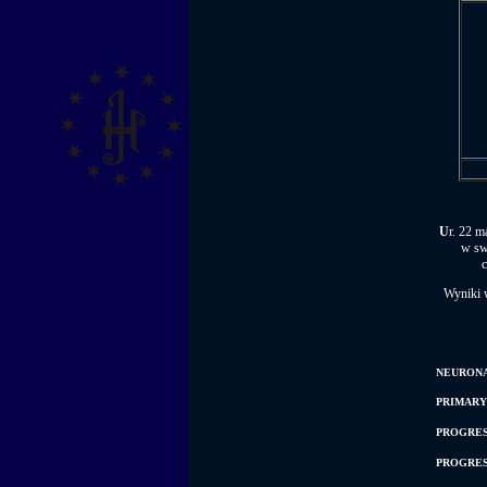
U
r. 22 m
w sw
c
Wyniki w
NEURONAL
PRIMARY 
PROGRESS
PROGRESS