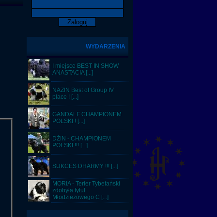
WYDARZENIA
I miejsce BEST IN SHOW
ANASTACIA [...]
NAZIN Best of Group IV
place ! [...]
GANDALF CHAMPIONEM
POLSKI ! [...]
DŻIN - CHAMPIONEM
POLSKI !!! [...]
SUKCES DHARMY !!! [...]
MORIA - Terier Tybetański
zdobyła tytuł
Młodzieżowego C [...]