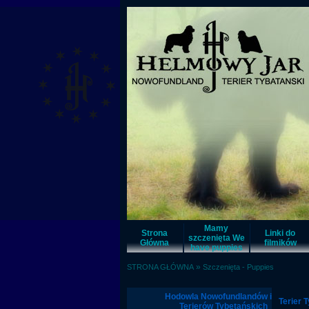
Mamy
Strona
Linki do
szczenięta We
Główna
filmików
have puppies
»
STRONA GŁÓWNA
Szczenięta - Puppies
Hodowla Nowofundlandów i
Terier T
Terierów Tybetańskich