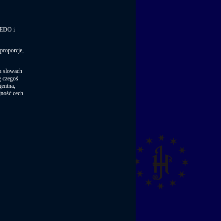
XEDO i
proporcje,
ku slowach
ę czegoś
igentna,
jność cech