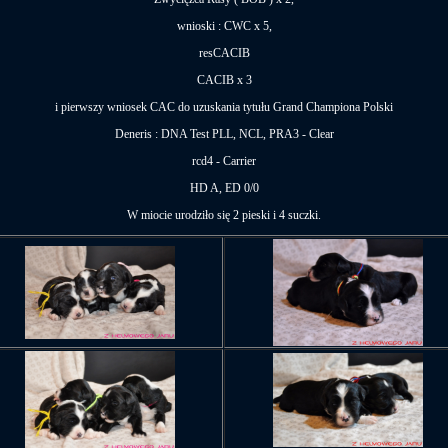
wnioski : CWC x 5,
resCACIB
CACIB x 3
i pierwszy wniosek CAC do uzuskania tytułu Grand Championa Polski
Deneris : DNA Test PLL, NCL, PRA3 - Clear
rcd4 - Carrier
HD A, ED 0/0
W miocie urodziło się 2 pieski i 4 suczki.