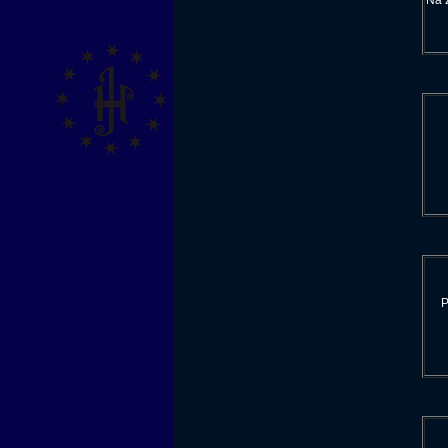
Na 
P