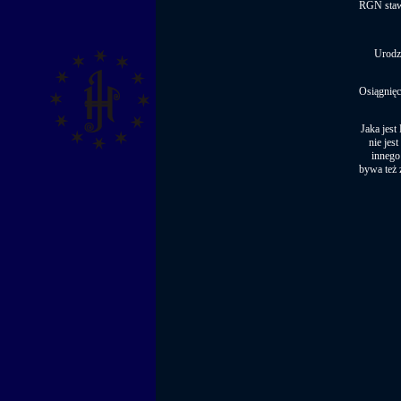
RGN stawó
Urodz
Osiągnięc
Jaka jest
nie jes
innego 
bywa też 