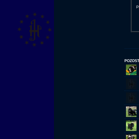
P
POZOST