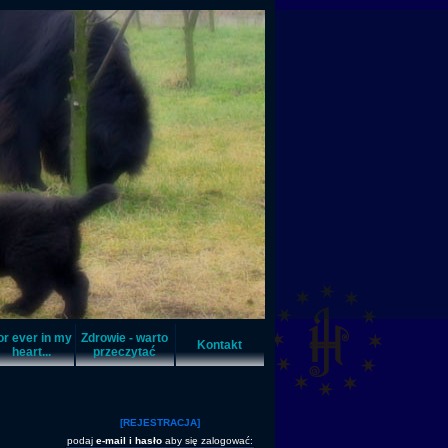
or ever in my
Zdrowie - warto
Kontakt
heart...
przeczytać
[REJESTRACJA]
podaj
e-mail i hasło
aby się zalogować: