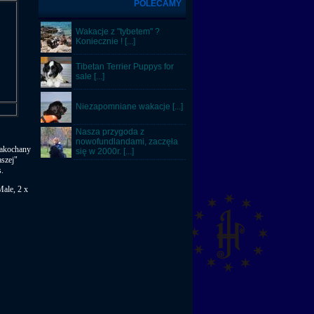
POLECAMY
Wakacje z "tybetem" ?
Koniecznie ! [...]
Tibetan Terrier Puppys for
sale [...]
Niezapomniane wakacje [...]
Nasza przygoda z
nowofundlandami, zaczęła
 zakochany
się w 2000r. [...]
szej"
s.
Male, 2 x