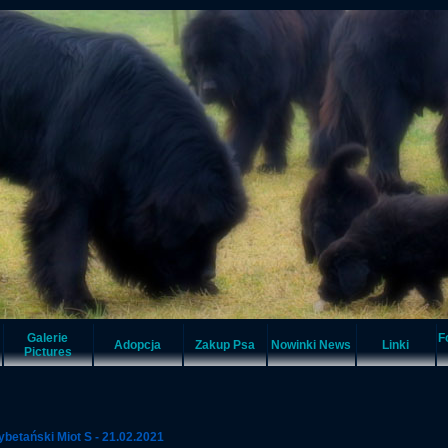
Galerie
F
Adopcja
Zakup Psa
Nowinki News
Linki
Pictures
ybetański Miot S - 21.02.2021