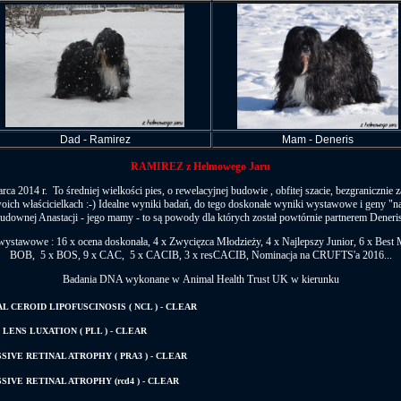
Dad - Ramirez
Mam - Deneris
RAMIREZ z Helmowego Jaru
arca 2014 r. To średniej wielkości pies, o rewelacyjnej budowie , obfitej szacie, bezgranicznie
oich właścicielkach :-) Idealne wyniki badań, do tego doskonałe wyniki wystawowe i geny "na
udownej Anastacji - jego mamy - to są powody dla których został powtórnie partnerem Deneri
ystawowe : 16 x ocena doskonała, 4 x Zwycięzca Młodzieży, 4 x Najlepszy Junior, 6 x Best 
BOB, 5 x BOS, 9 x CAC, 5 x CACIB, 3 x resCACIB, Nominacja na CRUFTS'a 2016...
B
adania DNA wykonane w Animal Health Trust UK w kierunku
 CEROID LIPOFUSCINOSIS ( NCL ) - CLEAR
LENS LUXATION ( PLL ) - CLEAR
IVE RETINAL ATROPHY ( PRA3 ) - CLEAR
IVE RETINAL ATROPHY (rcd4 ) - CLEAR