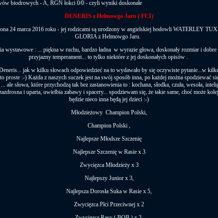
w biodrowych - A, RGN łokci 0/0 - czyli wyniki doskonałe
DENERIS z Helmowgo Jaru ( FCI)
ona 24 marca 2016 roku - jej rodzicami są urodzony w angielskiej hodowli WATERLEY TU
GLORIA z Helmowgo Jaru.
ia wystawowe : ... piękna w ruchu, bardzo ładna w wyrazie głowa, doskonały rozmiar i dobre 
przyjazny temperament... to tylko niektóre z jej doskonałych opisów .
 Deneris... jak w kilku słowach odpowiedzieć na to wydawało by się oczywiste pytanie...w kil
t to proste :-) Każda z naszych suczek jest na swój sposób inna, po każdej można spodziewać si
... ale słowa, które przychodzą tak bez zastanowienia to : kochana, słodka, czuła, wesoła, intel
zazdrosna i uparta, uwielbia zabawy i spacery... spodziewam się, że takie same, choć może kole
będzie nieco inna będą jej dzieci :-)
Młodzieżowy Champion Polski,
Champion Polski ,
Najlepsze Młodsze Szczenię
Najlepsze Szczenię w Rasie x 3
Zwycięzca Młodzieży x 3
Najlepszy Junior x 3,
Najlepsza Dorosła Suka w Rasie x 5,
Zwycięzca Płci Przeciwnej x 2
Zwycięzca Rasy ( BOB ) x 2,