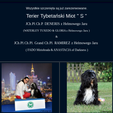
Wszystkie szczenięta są już zarezerwowane.
Terier Tybetański Miot " S "
JCh.Pl.Ch.P. DENERIS z Helmowego Jaru
(WATERLEY TUXEDO & GLORIA z Helmowego Jaru )
&
JCh.Pl.Ch.Pl. Grand Ch.Pl. RAMIREZ z Helmowego Jaru
( FADO Miriobrada & ANASTACIA of Darkness )